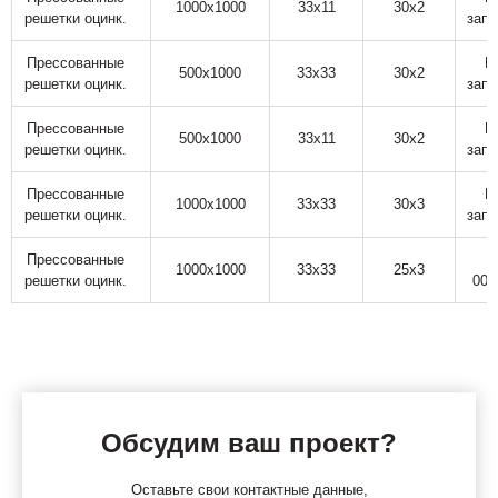
1000х1000
33х11
30х2
решетки оцинк.
запр
Прессованные
П
500х1000
33х33
30х2
решетки оцинк.
запр
Прессованные
П
500х1000
33х11
30х2
решетки оцинк.
запр
Прессованные
П
1000х1000
33х33
30х3
решетки оцинк.
запр
Прессованные
9
1000х1000
33х33
25х3
решетки оцинк.
000
Обсудим ваш проект?
Оставьте свои контактные данные,