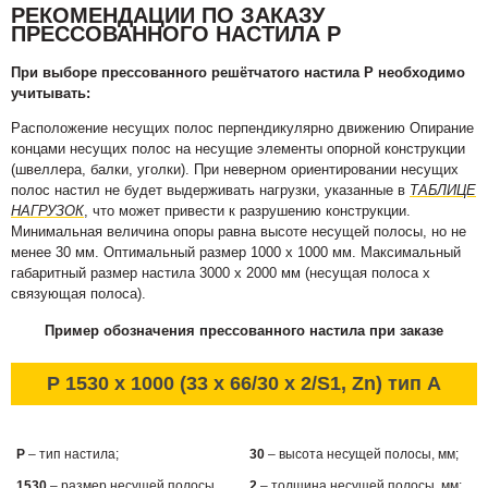
РЕКОМЕНДАЦИИ ПО ЗАКАЗУ
ПРЕССОВАННОГО НАСТИЛА Р
При выборе прессованного решётчатого настила Р необходимо
учитывать:
Расположение несущих полос перпендикулярно движению Опирание
концами несущих полос на несущие элементы опорной конструкции
(швеллера, балки, уголки). При неверном ориентировании несущих
полос настил не будет выдерживать нагрузки, указанные в
ТАБЛИЦЕ
НАГРУЗОК
, что может привести к разрушению конструкции.
Минимальная величина опоры равна высоте несущей полосы, но не
менее 30 мм. Оптимальный размер 1000 х 1000 мм. Максимальный
габаритный размер настила 3000 х 2000 мм (несущая полоса х
связующая полоса).
Пример обозначения прессованного настила при заказе
P 1530 x 1000 (33 x 66/30 x 2/S1, Zn) тип А
P
– тип настила;
30
– высота несущей полосы, мм;
1530
– размер несущей полосы,
2
– толщина несущей полосы, мм;