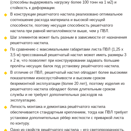
(способны выдерживать нагрузку более 100 тонн на 1 м2) и
стойкость к деформации.
В конструкции решетчатого настила реализовано оптимальное
соотношение расхода материала и высокой несущей
способности, поэтому несущая способность решетчатого
настила при равной металлоёмкости выше, чем у ПВЛ.
Шаг элементов может быть разным в зависимости от назначения
решетчатого настила.
По сравнению с максимальными габаритами листа ПВЛ (1,25 х
3,5 м) прессованный решетчатый настил может иметь размеры 3
х 2 м, что позволяет при конструировании задавать большие
пролёты несущих балок под установку решётчатого настила.
В отличие от ПВЛ, решетчатый настил обладает более высокими
показателями износоустойчивости и высоким сроком
безремонтной эксплуатации (более 20 лет), поэтому изделия из
решетчатого настила обладают более длительным сроком
службы и не требуют дополнительных расходов на
эксплуатацию.
Легкость монтажа и демонтажа решётчатого настила
обеспечивается стандартным креплением, тогда как ПВЛ требует
установки дополнительных рёбер жесткости с приваркой листа
по контуру.
Одно из свойств решётчатого настила – его светопрозрачность.