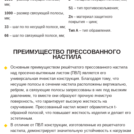
мм;
S1
– тип противоскольжения;
1000
– размер связующей полосы,
Zn
– материал защитного
мм;
покрытия – цинк;
33
– шаг по по несущей полосе, мм;
Тип А
– тип обрамления.
66
– шаг по связующей полосе, мм;
ПРЕИМУЩЕСТВО ПРЕССОВАННОГО
НАСТИЛА
Основным преимуществом решётчатого прессованного настила
над просечно-вытяжным листом (ПВЛ) является его
универсальная ячеистая конструкция. Благодаря тому, что
несущие полосы в сечении настила расположены вертикально,
ребром, а связующие полосы запрессованы в них под высоким
давлением, то вместе они образуют прочную ячеистую
поверхность, что гарантирует высокую жесткость на
скручивание. Прессованный настил может обрамляться t-
образной полосой, что повышает жесткость изделия и делает его
эстетичным.
В отличие от ПВЛ конструкции, изготовленные из решетчатого
настила, демонстрируют значительную устойчивость к нагрузкам