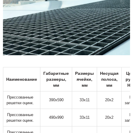
Габаритные
Размеры
Несущая
Цен
Наименование
размеры,
ячейки,
полоса,
руб
мм
мм
мм
Н
Прессованные
П
390х590
33х11
20х2
решетки оцинк.
запр
Прессованные
П
490х990
33х11
20х2
решетки оцинк.
запр
Прессованные
П