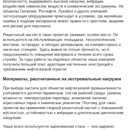
безопасности, выдерживать высокие нагрузки, вибрации,
воздействие химических веществ и климатические экстремумы. На
объектах Газпрома, Роснефти, Лукойла и других компаний
эксплуатация оборудования происходит в условиях, где малейшая
ошибка в подборе материалов может привести к простоям, авариям
или рискам для персонала.
Решетчатый настил в таких проектах занимает особое место. Он
используется на обслуживающих площадках, технологических
мостиках, эстакадах, в обходах резервуаров, на компрессорных и
насосных станциях. Здесь важна не только прочность, но и
предсказуемость поведения материала в течение всего срока
службы. За годы работы на подобных объектах наша компания
получила большой опыт адаптации настильных конструкций к
требованиям нефтегазовой отрасли.
Материалы, рассчитанные на экстремальные нагрузки
При выборе настила для объектов нефтегазовой промышленности
учитываются десятки параметров: состав рабочей среды, уровень
влажности, температурные перепады, возможное наличие
агрессивных паров и химических реагентов. Поэтому для таких
проектов мы применяем сварной решетчатый настил с повышенной
жёсткостью, устойчивостью к вибрации и длительным циклическим
нагрузкам.
Чаще всего используется оцинкованная сталь — она надёжно