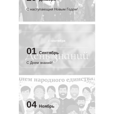
С наступающий Новым Годом!
01
Сентябрь
C Днем знаний!
04
Ноябрь