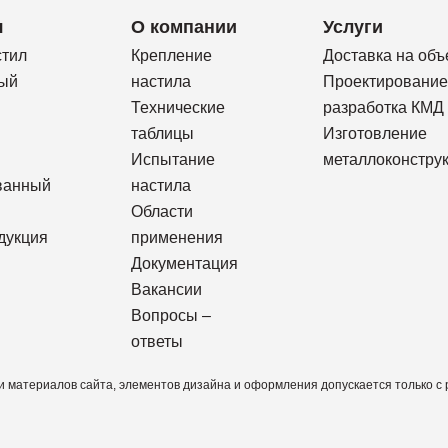
я
О компании
Услуги
стил
Крепление
Доставка на объ
ый
настила
Проектирование
Технические
разработка КМД
таблицы
Изготовление
Испытание
металлоконстру
ванный
настила
Области
дукция
применения
Документация
Вакансии
Вопросы –
ответы
 материалов сайта, элементов дизайна и оформления допускается только с р