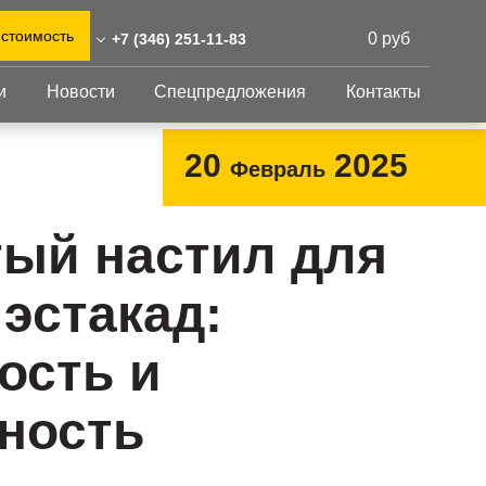
 стоимость
0 руб
+7 (346) 251-11-83
и
Новости
Спецпредложения
Контакты
46) 251-11-83
0)555-31-02
Перфорированный
Другое
20
2025
Февраль
лист
t@reshnastil.ru
Перфорированный
Крепеж
 628418 Сургут,
лист
GFK настил
ый настил для
ехова, 14/5
Изделия из
Просечно-
 и склад: Калужская
перфорированных
профилированный
 эстакад:
листов
ть, район Боровский,
настил
триальный парк "Ворсино",
Металлоконструкция
осточный проезд
ость и
Готовая продукция
ность