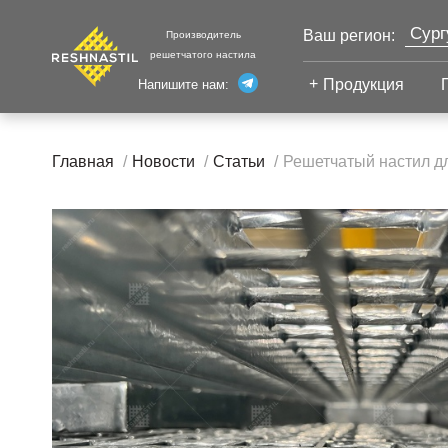
Сург
Ваш регион:
Производитель
решетчатого настила
Моск
Продукция
Напишите нам:
Санк
Екат
Сварной настил
Каза
Главная
Новости
Статьи
Решетчатый настил дл
Челя
Сварной настил
Уфа
Настил с
Волг
противоскольжением
Новы
Настил для стеллажей
Настил для морских
Тюм
платформ
Нижн