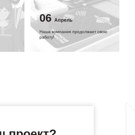
06
Апрель
Наша компания продолжает свою
работу!
ш проект?