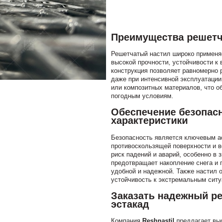
Преимущества решетча
Решетчатый настил широко применяе
высокой прочности, устойчивости к
конструкция позволяет равномерно 
даже при интенсивной эксплуатации
или композитных материалов, что о
погодным условиям.
Обеспечение безопас
характеристики
Безопасность является ключевым ас
противоскользящей поверхности и 
риск падений и аварий, особенно в 
предотвращает накопление снега и 
удобной и надежной. Также настил о
устойчивость к экстремальным ситу
Заказать надежный р
эстакад
Компания
Reshnastil
предлагает вы