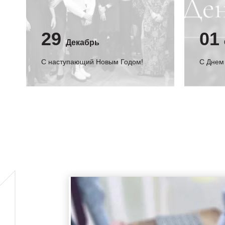
29
01
Декабрь
С наступающий Новым Годом!
C Днем