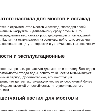
того настила для мостов и эстакад
тся в строительстве мостов и эстакад благодаря своей
 внешним нагрузкам и длительному сроку службы. Его
распределять вес, снижая риск деформации и повреждений
. Настил изготавливается из оцинкованной стали, алюминия
беспечивает защиту от коррозии и устойчивость к агрессивным
ности и эксплуатационные
пектом при выборе настила для мостов и эстакад. Благодаря
возможности отвода воды, решетчатый настил минимизирует
зимний период. Дополнительно, его конструкция
грязи, что делает эксплуатацию мостовых сооружений более
бладает высокой огнестойкостью, что увеличивает его
ациям.
ешетчатый настил для мостов и
сококачественный решетчатый настил, адаптированный для