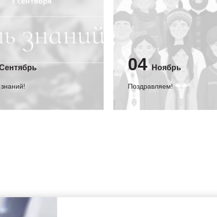
04
Сентябрь
Ноябрь
 знаний!
Поздравляем!