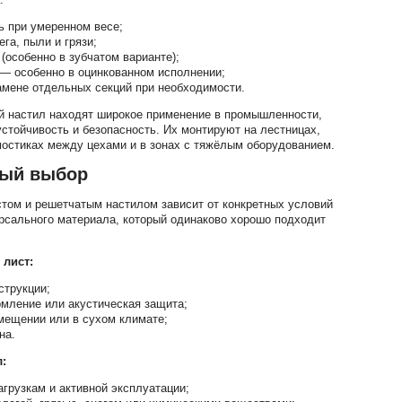
ь при умеренном весе;
га, пыли и грязи;
(особенно в зубчатом варианте);
— особенно в оцинкованном исполнении;
амене отдельных секций при необходимости.
й настил находят широкое применение в промышленности,
устойчивость и безопасность. Их монтируют на лестницах,
мостиках между цехами и в зонах с тяжёлым оборудованием.
ный выбор
ом и решетчатым настилом зависит от конкретных условий
рсального материала, который одинаково хорошо подходит
лист:
струкции;
мление или акустическая защита;
мещении или в сухом климате;
на.
:
грузкам и активной эксплуатации;