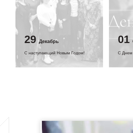
29
01
Декабрь
С наступающий Новым Годом!
C Днем