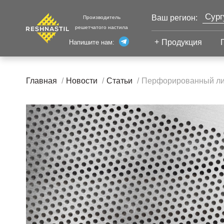
Сург
Ваш регион:
Производитель
решетчатого настила
Моск
Продукция
Напишите нам:
Санк
Екат
Сварной настил
Каза
Главная
Новости
Статьи
Перфорированный лис
Челя
Сварной настил
Уфа
Настил с
Волг
противоскольжением
Новы
Настил для стеллажей
Настил для морских
Тюм
платформ
Нижн