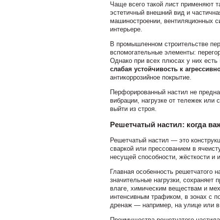
Чаще всего такой лист применяют та
эстетичный внешний вид и частичная
машиностроении, вентиляционных си
интерьере.
В промышленном строительстве пер
вспомогательные элементы: перегор
Однако при всех плюсах у них есть
слабая устойчивость к агрессивн
антикоррозийное покрытие.
Перфорированный настил не предна
вибрации, нагрузке от тележек или
выйти из строя.
Решетчатый настил: когда ва
Решетчатый настил — это конструкц
сваркой или прессованием в ячеист
несущей способности, жёсткости и 
Главная особенность решетчатого н
значительные нагрузки, сохраняет п
влаге, химическим веществам и мех
интенсивным трафиком, в зонах с п
дренаж — например, на улице или 
Преимущества решетчатого настила