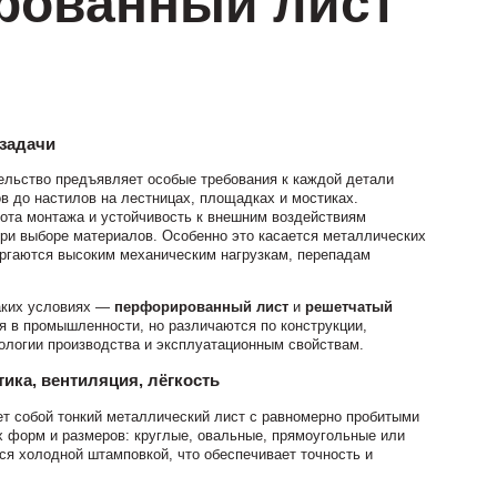
рованный лист
задачи
льство предъявляет особые требования к каждой детали
в до настилов на лестницах, площадках и мостиках.
тота монтажа и устойчивость к внешним воздействиям
ри выборе материалов. Особенно это касается металлических
ергаются высоким механическим нагрузкам, перепадам
аких условиях —
перфорированный лист
и
решетчатый
я в промышленности, но различаются по конструкции,
ологии производства и эксплуатационным свойствам.
ика, вентиляция, лёгкость
т собой тонкий металлический лист с равномерно пробитыми
х форм и размеров: круглые, овальные, прямоугольные или
я холодной штамповкой, что обеспечивает точность и