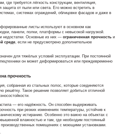
м, где требуется лёгкость конструкции, вентиляция,
 защита от пыли или света. Его можно встретить в
стемах, системах ограждений, облицовке фасадов и даже в
форированные листы используют в основном как
одки, панели, полки, платформы с невысокой нагрузкой.
 и недостатки. Основные из них —
ограниченная прочность
и
ой среде
, если не предусмотрено дополнительное
значен для тяжёлых условий эксплуатации. При постоянной
 спецтехники он может деформироваться или преждевременно
жна прочность
ия, собранная из стальных полос, которые соединяются
ую решётку. Такое решение позволяет добиться отличной
износостойкости.
астила — его надёжность. Он способен выдерживать
рочность при резких изменениях температуры, устойчив к
аническому истиранию. Особенно это важно на объектах с
овышенной влажностью и там, где необходим постоянный
в производственных помещениях с моющими установками.
: