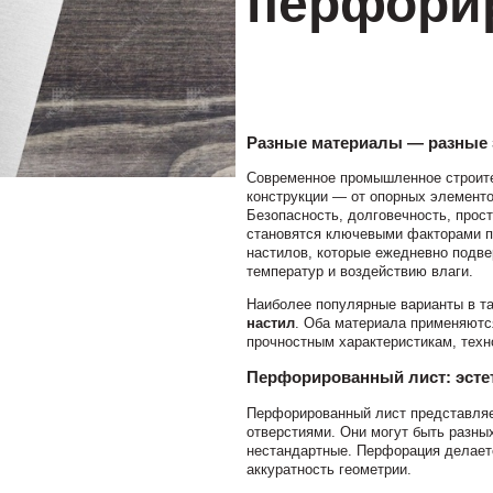
перфори
Разные материалы — разные 
Современное промышленное строите
конструкции — от опорных элементо
Безопасность, долговечность, прос
становятся ключевыми факторами п
настилов, которые ежедневно подв
температур и воздействию влаги.
Наиболее популярные варианты в т
настил
. Оба материала применяютс
прочностным характеристикам, техн
Перфорированный лист: эстет
Перфорированный лист представляе
отверстиями. Они могут быть разны
нестандартные. Перфорация делаетс
аккуратность геометрии.