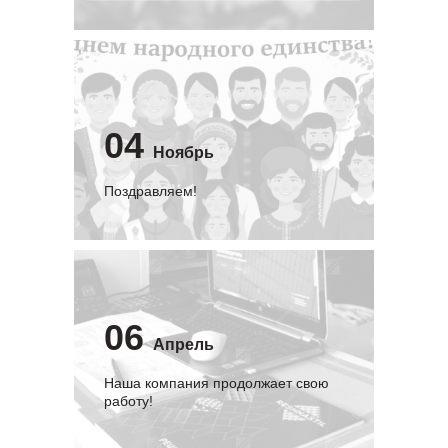
04
Ноябрь
Поздравляем!
06
Апрель
Наша компания продолжает свою
работу!