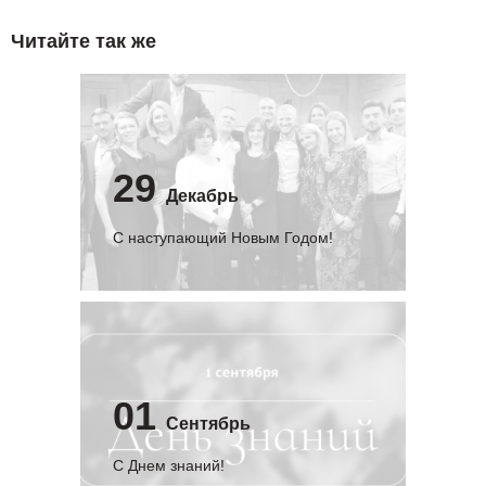
Читайте так же
29
Декабрь
С наступающий Новым Годом!
01
Сентябрь
C Днем знаний!