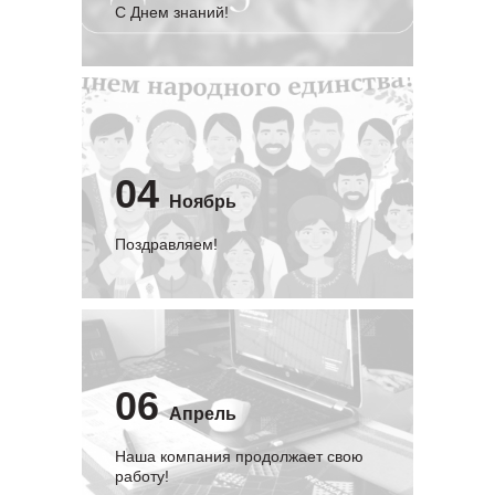
C Днем знаний!
04
Ноябрь
Поздравляем!
06
Апрель
Наша компания продолжает свою
работу!