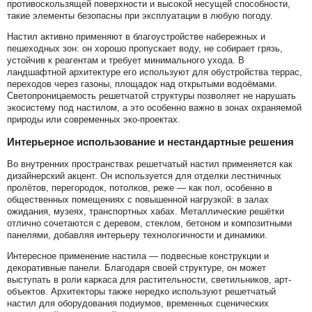
противоскользящей поверхности и высокой несущей способности,
такие элементы безопасны при эксплуатации в любую погоду.
Настил активно применяют в благоустройстве набережных и
пешеходных зон: он хорошо пропускает воду, не собирает грязь,
устойчив к реагентам и требует минимального ухода. В
ландшафтной архитектуре его используют для обустройства террас,
переходов через газоны, площадок над открытыми водоёмами.
Светопроницаемость решетчатой структуры позволяет не нарушать
экосистему под настилом, а это особенно важно в зонах охраняемой
природы или современных эко-проектах.
Интерьерное использование и нестандартные решения
Во внутренних пространствах решетчатый настил применяется как
дизайнерский акцент. Он используется для отделки лестничных
пролётов, перегородок, потолков, реже — как пол, особенно в
общественных помещениях с повышенной нагрузкой: в залах
ожидания, музеях, транспортных хабах. Металлические решётки
отлично сочетаются с деревом, стеклом, бетоном и композитными
панелями, добавляя интерьеру технологичности и динамики.
Интересное применение настила — подвесные конструкции и
декоративные панели. Благодаря своей структуре, он может
выступать в роли каркаса для растительности, светильников, арт-
объектов. Архитекторы также нередко используют решетчатый
настил для оборудования подиумов, временных сценических