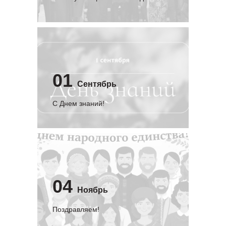
01
Сентябрь
C Днем знаний!
04
Ноябрь
Поздравляем!