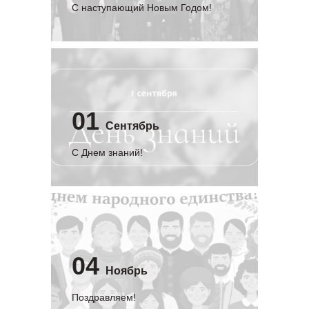
С наступающий Новым Годом!
01
Сентябрь
C Днем знаний!
04
Ноябрь
Поздравляем!