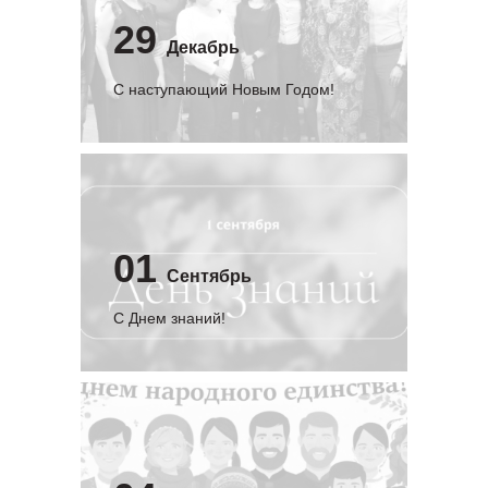
29
Декабрь
С наступающий Новым Годом!
01
Сентябрь
C Днем знаний!