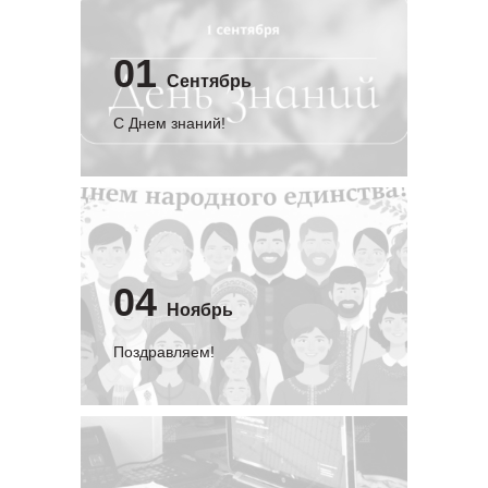
01
Сентябрь
C Днем знаний!
04
Ноябрь
Поздравляем!