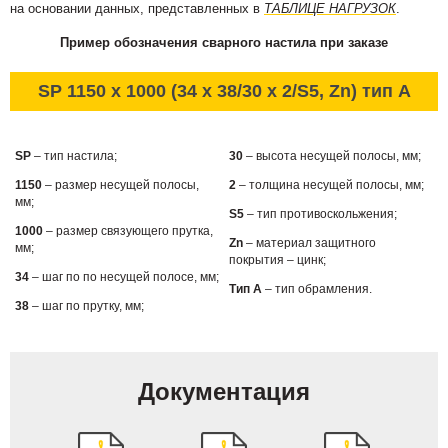
на основании данных, представленных в
ТАБЛИЦЕ НАГРУЗОК
.
Пример обозначения сварного настила при заказе
SP 1150 x 1000 (34 x 38/30 x 2/S5, Zn) тип А
SP
– тип настила;
30
– высота несущей полосы, мм;
1150
– размер несущей полосы,
2
– толщина несущей полосы, мм;
мм;
S5
– тип противоскольжения;
1000
– размер связующего прутка,
Zn
– материал защитного
мм;
покрытия – цинк;
34
– шаг по по несущей полосе, мм;
Тип А
– тип обрамления.
38
– шаг по прутку, мм;
Документация