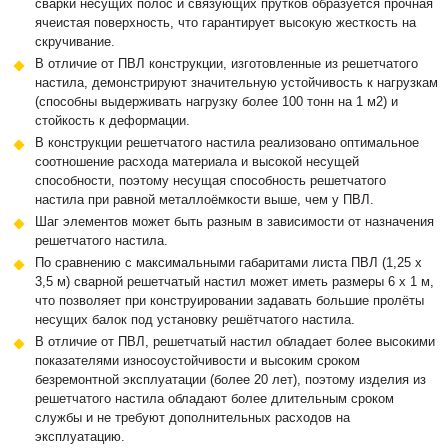
сварки несущих полос и связующих прутков образуется прочная
ячеистая поверхность, что гарантирует высокую жесткость на
скручивание.
В отличие от ПВЛ конструкции, изготовленные из решетчатого
настила, демонстрируют значительную устойчивость к нагрузкам
(способны выдерживать нагрузку более 100 тонн на 1 м2) и
стойкость к деформации.
В конструкции решетчатого настила реализовано оптимальное
соотношение расхода материала и высокой несущей
способности, поэтому несущая способность решетчатого
настила при равной металлоёмкости выше, чем у ПВЛ.
Шаг элементов может быть разным в зависимости от назначения
решетчатого настила.
По сравнению с максимальными габаритами листа ПВЛ (1,25 х
3,5 м) сварной решетчатый настил может иметь размеры 6 х 1 м,
что позволяет при конструировании задавать большие пролёты
несущих балок под установку решётчатого настила.
В отличие от ПВЛ, решетчатый настил обладает более высокими
показателями износоустойчивости и высоким сроком
безремонтной эксплуатации (более 20 лет), поэтому изделия из
решетчатого настила обладают более длительным сроком
службы и не требуют дополнительных расходов на
эксплуатацию.