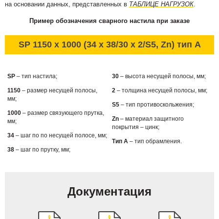
на основании данных, представленных в
ТАБЛИЦЕ НАГРУЗОК
.
Пример обозначения сварного настила при заказе
SP 1150 x 1000 (34 x 38/30 x 2/S5, Zn) тип А
SP
– тип настила;
30
– высота несущей полосы, мм;
1150
– размер несущей полосы,
2
– толщина несущей полосы, мм;
мм;
S5
– тип противоскольжения;
1000
– размер связующего прутка,
Zn
– материал защитного
мм;
покрытия – цинк;
34
– шаг по по несущей полосе, мм;
Тип А
– тип обрамления.
38
– шаг по прутку, мм;
Документация