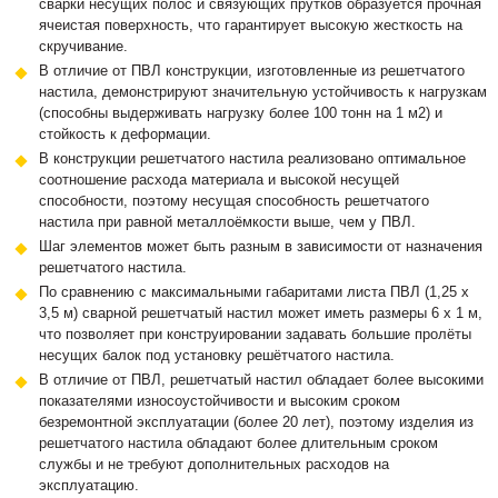
сварки несущих полос и связующих прутков образуется прочная
ячеистая поверхность, что гарантирует высокую жесткость на
скручивание.
В отличие от ПВЛ конструкции, изготовленные из решетчатого
настила, демонстрируют значительную устойчивость к нагрузкам
(способны выдерживать нагрузку более 100 тонн на 1 м2) и
стойкость к деформации.
В конструкции решетчатого настила реализовано оптимальное
соотношение расхода материала и высокой несущей
способности, поэтому несущая способность решетчатого
настила при равной металлоёмкости выше, чем у ПВЛ.
Шаг элементов может быть разным в зависимости от назначения
решетчатого настила.
По сравнению с максимальными габаритами листа ПВЛ (1,25 х
3,5 м) сварной решетчатый настил может иметь размеры 6 х 1 м,
что позволяет при конструировании задавать большие пролёты
несущих балок под установку решётчатого настила.
В отличие от ПВЛ, решетчатый настил обладает более высокими
показателями износоустойчивости и высоким сроком
безремонтной эксплуатации (более 20 лет), поэтому изделия из
решетчатого настила обладают более длительным сроком
службы и не требуют дополнительных расходов на
эксплуатацию.